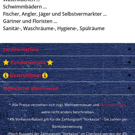
Schwimmbädern ...
Fischer, Angler, Jäger und Selbstvermarkter ...
Gärtner und Floristen ...
Sanitär-, Waschräume-, Hygiene-, Spülräume
Service Hotline
Kundenservice
GastroXtrem
Newsletter abonnieren
* Alle Preise verstehen sich zzgl. Mehrwertsteuer und
Versandkosten
,
wenn nicht anders beschrieben
*4% Vorkasse-Rabatt gilt für die Zahlungsart "Vorkasse" - Sie zahlen per
Banküberweisung.
(Nach Auswahl der Zahlungsart "Vorkasse" im Checkout werden die 4%