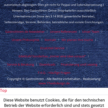
automatisch abgezogen. Dies gilt nicht für Paypal und Sofortüberweisung.)
Hinweis: Der GastroXtrem Online-Shop beliefert ausschließlich
Unternehmen im Sinne des § 14 BGB (gewerbliche Betriebe),
Selbstständige, Vereine, Behörden, betriebliche und soziale Einrichtungen.
GastroXtrem.de Newsletter
Unsere Referenzen
Unser Team
Unsere Philosophie
Kontakt
Wir planen Ihre Küche
Ersatzteil-Service
Edelstahl Sonderbau „immer eine Idee voraus!“
Service & Beratung
Downloads
Finanzierung und Leasing
F.A.Q. - Häufige Fragen
Copyright © GastroXtrem - Alle Rechte vorbehalten - Realisierung:
www.77webdesign.de
Top
Diese Website benutzt Cookies, die für den technischen
Betrieb der Website erforderlich sind und stets gesetzt