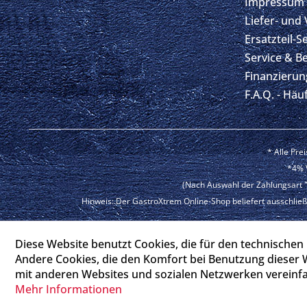
Impressum
Liefer- und
Ersatzteil-S
Service & B
Finanzierun
F.A.Q. - Häu
* Alle Pre
*4% V
(Nach Auswahl der Zahlungsart "
Hinweis: Der GastroXtrem Online-Shop beliefert ausschließ
Copyri
Diese Website benutzt Cookies, die für den technischen 
Top
Andere Cookies, die den Komfort bei Benutzung dieser 
mit anderen Websites und sozialen Netzwerken vereinfa
Mehr Informationen