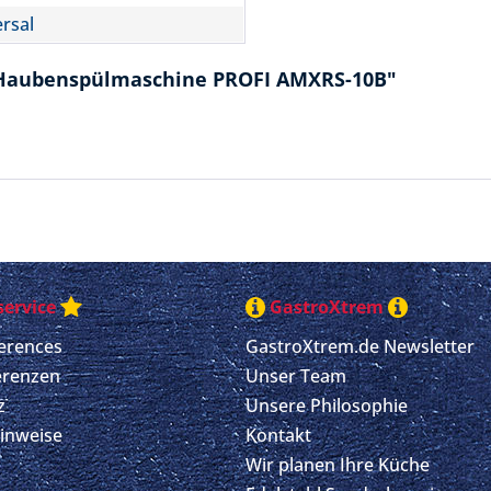
rsal
 Haubenspülmaschine PROFI AMXRS-10B"
ervice
GastroXtrem
erences
GastroXtrem.de Newsletter
erenzen
Unser Team
z
Unsere Philosophie
Hinweise
Kontakt
Wir planen Ihre Küche