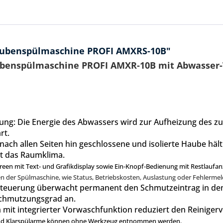
ubenspülmaschine PROFI AMXRS-10B"
ubenspülmaschine PROFI AMXR-10B mit Abwasse
ng: Die Energie des Abwassers wird zur Aufheizung des z
rt.
 nach allen Seiten hin geschlossene und isolierte Haube häl
rt das Raumklima.
en mit Text- und Grafikdisplay sowie Ein-Knopf-Bedienung mit Restlaufan
 der Spülmaschine, wie Status, Betriebskosten, Auslastung oder Fehlermeld
teuerung überwacht permanent den Schmutzeintrag in den T
schmutzungsgrad an.
m mit integrierter Vorwaschfunktion reduziert den Reiniger
 und Klarspülarme können ohne Werkzeug entnommen werden.