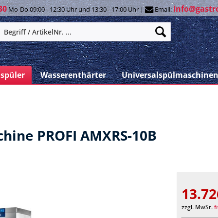
30
info@gastr
Mo-Do 09:00 - 12:30 Uhr und 13:30 - 17:00 Uhr |
Email:
spüler
Wasserenthärter
Universalspülmaschine
hine PROFI AMXRS-10B
13.72
zzgl. MwSt.
f