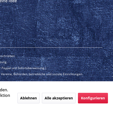
eine Idee
beschrieben
isung.
r Paypal und Sofortüberweisung.)
Vereine, Behörden, betriebliche und soziale Einrichtungen.
ign.de
rden.
aktion
Ablehnen
Alle akzeptieren
Konfigurieren