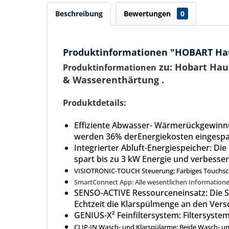
Beschreibung
Bewertungen
0
Produktinformationen "HOBART Ha
zu: Hobart Ha
Produktinformationen
& Wasserenthärtung .
Produktdetails:
Effiziente Abwasser- Wärmerückgewinnu
werden 36% derEnergiekosten eingespa
Integrierter Abluft-Energiespeicher: Die
spart bis zu 3 kW Energie und verbesse
VISIOTRONIC-TOUCH Steuerung: Farbiges Touchscre
SmartConnect App: Alle wesentlichen Informationen
SENSO-ACTIVE Ressourceneinsatz: Die S
Echtzeit die Klarspülmenge an den Ver
GENIUS-X² Feinfiltersystem: Filtersyste
CLIP-IN Wasch- und Klarspülarme: Beide Wasch-