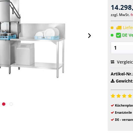
14.298
zzgl. MwSt.
f
Liefe
DE Ve
Verglei
Artikel-Nr.
Gewicht
Küchenplan
Ersatzteile
DE - versan