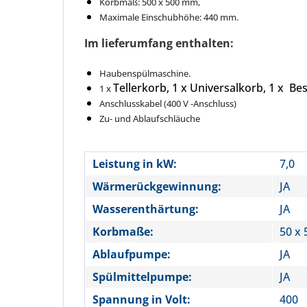
Korbmaß: 500 x 500 mm,
Maximale Einschubhöhe: 440 mm.
Im lieferumfang enthalten:
Haubenspülmaschine.
Tellerkorb, 1 x Universalkorb, 1 x B
1 x
Anschlusskabel (400 V -Anschluss)
Zu- und Ablaufschläuche
Leistung in kW:
7,0
Wärmerückgewinnung:
JA
Wasserenthärtung:
JA
Korbmaße:
50 x 
Ablaufpumpe:
JA
Spülmittelpumpe:
JA
Spannung in Volt:
400