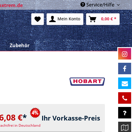
Service/Hilfe
oxtrem.de
Mein Konto
0,00 € *
n
Zubehör
6,08 €
*
Ihr Vorkasse-Preis
rachtfrei in Deutschland