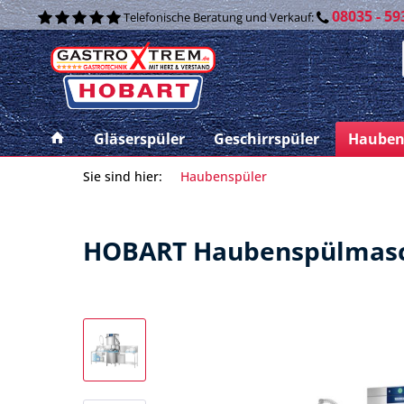
08035 - 59
Telefonische Beratung und Verkauf:
Gläserspüler
Geschirrspüler
Hauben
Sie sind hier:
Haubenspüler
HOBART Haubenspülmasc