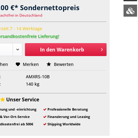
,00 €* Sondernettopreis
rachtfrei in Deutschland
rzeit 7 - 14 Werktage
rsandkostenfreie Lieferung!
In den
Warenkorb
chen
Merken
Bewerten
:
AMXRS-10B
:
140 kg
Unser Service
ung und -einrichtung
Professionelle Beratung
 & Vor-Ort-Service
Finanzierung und Leasing
dkostenfrei ab 500€
Shipping Worldwide