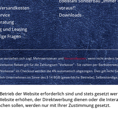
Edelstahl Sonderbau „immer 
 Versandkosten
voraus!“
ervice
Downloads
eratung
g und Leasing
fige Fragen
ise verstehen sich zzgl. Mehrwertsteuer und
Versandkosten
, wenn nicht anders 
orkasse-Rabatt gilt für die Zahlungsart "Vorkasse" - Sie zahlen per Banküberwe
Vorkasse" im Checkout werden die 4% automatisch abgezogen. Dies gilt nicht fü
lich Unternehmen im Sinne des § 14 BGB (gewerbliche Betriebe), Selbstständige, 
ght © GastroXtrem - Alle Rechte vorbehalten - Realisierung:
www.77webdes
Betrieb der Website erforderlich sind und stets gesetzt we
Website erhöhen, der Direktwerbung dienen oder die Inter
chen sollen, werden nur mit Ihrer Zustimmung gesetzt.