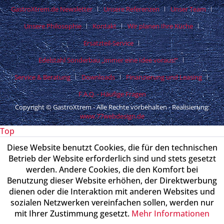
GastroXtrem.de Newsletter
Unsere Referenzen
Unser Team
Unsere Philosophie
Kontakt
Wir planen Ihre Küche
Ersatzteil-Service
Edelstahl Sonderbau „immer eine Idee voraus!“
Service & Beratung
Downloads
Finanzierung und Leasing
F.A.Q. - Häufige Fragen
Copyright © GastroXtrem - Alle Rechte vorbehalten - Realisierung:
www.77webdesign.de
Top
Diese Website benutzt Cookies, die für den technischen
Betrieb der Website erforderlich sind und stets gesetzt
werden. Andere Cookies, die den Komfort bei
Benutzung dieser Website erhöhen, der Direktwerbung
dienen oder die Interaktion mit anderen Websites und
sozialen Netzwerken vereinfachen sollen, werden nur
mit Ihrer Zustimmung gesetzt.
Mehr Informationen