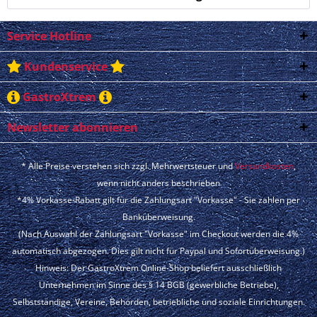
Service Hotline
Kundenservice
GastroXtrem
Newsletter abonnieren
* Alle Preise verstehen sich zzgl. Mehrwertsteuer und
Versandkosten
,
wenn nicht anders beschrieben
*4% Vorkasse-Rabatt gilt für die Zahlungsart "Vorkasse" - Sie zahlen per
Banküberweisung.
(Nach Auswahl der Zahlungsart "Vorkasse" im Checkout werden die 4%
automatisch abgezogen. Dies gilt nicht für Paypal und Sofortüberweisung.)
Hinweis: Der GastroXtrem Online-Shop beliefert ausschließlich
Unternehmen im Sinne des § 14 BGB (gewerbliche Betriebe),
Selbstständige, Vereine, Behörden, betriebliche und soziale Einrichtungen.