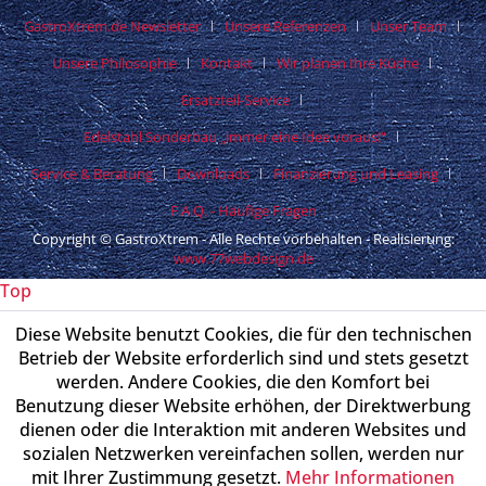
GastroXtrem.de Newsletter
Unsere Referenzen
Unser Team
Unsere Philosophie
Kontakt
Wir planen Ihre Küche
Ersatzteil-Service
Edelstahl Sonderbau „immer eine Idee voraus!“
Service & Beratung
Downloads
Finanzierung und Leasing
F.A.Q. - Häufige Fragen
Copyright © GastroXtrem - Alle Rechte vorbehalten - Realisierung:
www.77webdesign.de
Top
Diese Website benutzt Cookies, die für den technischen
Betrieb der Website erforderlich sind und stets gesetzt
werden. Andere Cookies, die den Komfort bei
Benutzung dieser Website erhöhen, der Direktwerbung
dienen oder die Interaktion mit anderen Websites und
sozialen Netzwerken vereinfachen sollen, werden nur
mit Ihrer Zustimmung gesetzt.
Mehr Informationen