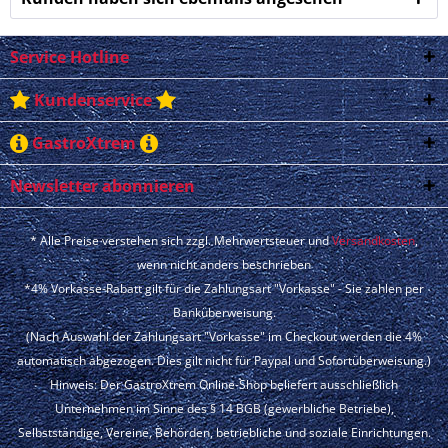
Service Hotline
Kundenservice
GastroXtrem
Newsletter abonnieren
* Alle Preise verstehen sich zzgl. Mehrwertsteuer und
Versandkosten
,
wenn nicht anders beschrieben
*4% Vorkasse-Rabatt gilt für die Zahlungsart "Vorkasse" - Sie zahlen per
Banküberweisung.
(Nach Auswahl der Zahlungsart "Vorkasse" im Checkout werden die 4%
automatisch abgezogen. Dies gilt nicht für Paypal und Sofortüberweisung.)
Hinweis: Der GastroXtrem Online-Shop beliefert ausschließlich
Unternehmen im Sinne des § 14 BGB (gewerbliche Betriebe),
Selbstständige, Vereine, Behörden, betriebliche und soziale Einrichtungen.