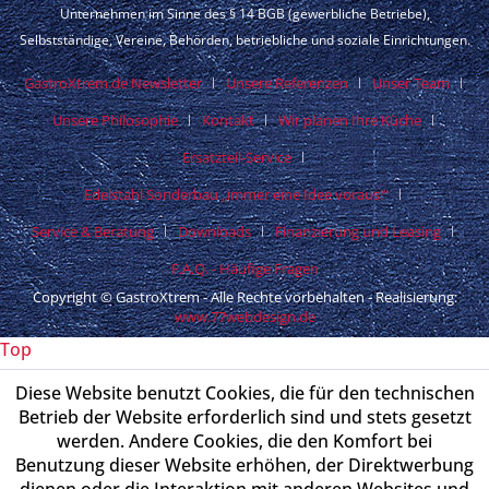
Unternehmen im Sinne des § 14 BGB (gewerbliche Betriebe),
Selbstständige, Vereine, Behörden, betriebliche und soziale Einrichtungen.
GastroXtrem.de Newsletter
Unsere Referenzen
Unser Team
Unsere Philosophie
Kontakt
Wir planen Ihre Küche
Ersatzteil-Service
Edelstahl Sonderbau „immer eine Idee voraus!“
Service & Beratung
Downloads
Finanzierung und Leasing
F.A.Q. - Häufige Fragen
Copyright © GastroXtrem - Alle Rechte vorbehalten - Realisierung:
www.77webdesign.de
Top
Diese Website benutzt Cookies, die für den technischen
Betrieb der Website erforderlich sind und stets gesetzt
werden. Andere Cookies, die den Komfort bei
Benutzung dieser Website erhöhen, der Direktwerbung