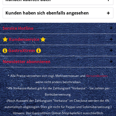
Kunden haben sich ebenfalls angesehen
Service Hotline
Kundenservice
GastroXtrem
Newsletter abonnieren
* Alle Preise verstehen sich zzgl. Mehrwertsteuer und
Versandkosten
,
wenn nicht anders beschrieben
*4% Vorkasse-Rabatt gilt für die Zahlungsart "Vorkasse" - Sie zahlen per
Banküberweisung.
(Nach Auswahl der Zahlungsart "Vorkasse" im Checkout werden die 4%
automatisch abgezogen. Dies gilt nicht für Paypal und Sofortüberweisung.)
Hinweis: Der GastroXtrem Online-Shop beliefert ausschließlich