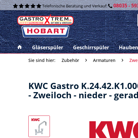
08035 - 59
Telefonische Beratung und Verkauf:
Gläserspüler
Geschirrspüler
Hauben
Sie sind hier:
Zubehör
Armaturen
Zwe
KWC Gastro K.24.42.K1.0
- Zweiloch - nieder - gera