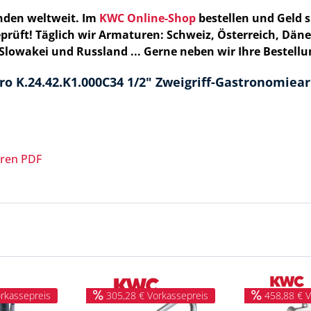
nden weltweit
. Im
KWC Online-Shop
bestellen und
Geld 
prüft
! Täglich wir Armaturen: Schweiz, Österreich, Dän
 Slowakei und Russland ...
Gerne neben wir Ihre Bestellu
o K.24.42.K1.000C34 1/2" Zweigriff-Gastronomiearm
ren PDF
rkassepreis
305,28 € Vorkassepreis
458,88 € V