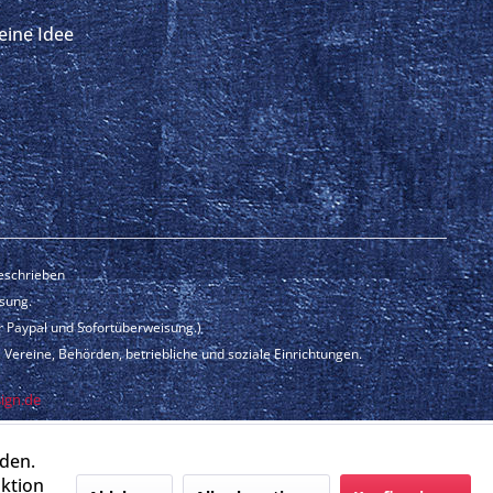
eine Idee
beschrieben
isung.
r Paypal und Sofortüberweisung.)
Vereine, Behörden, betriebliche und soziale Einrichtungen.
ign.de
rden.
aktion