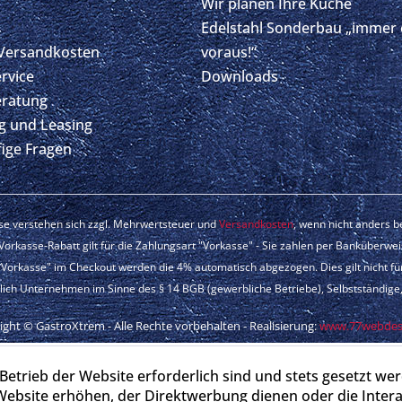
Wir planen Ihre Küche
Edelstahl Sonderbau „immer 
 Versandkosten
voraus!“
ervice
Downloads
eratung
g und Leasing
fige Fragen
ise verstehen sich zzgl. Mehrwertsteuer und
Versandkosten
, wenn nicht anders 
orkasse-Rabatt gilt für die Zahlungsart "Vorkasse" - Sie zahlen per Banküberwe
Vorkasse" im Checkout werden die 4% automatisch abgezogen. Dies gilt nicht fü
lich Unternehmen im Sinne des § 14 BGB (gewerbliche Betriebe), Selbstständige, 
ght © GastroXtrem - Alle Rechte vorbehalten - Realisierung:
www.77webdes
Betrieb der Website erforderlich sind und stets gesetzt we
Website erhöhen, der Direktwerbung dienen oder die Inter