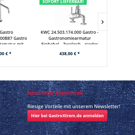
SOFORT LIEFERBAR!
SOFORT LI
Gastro
KWC 24.503.174.000 Gastro -
KWC
000B87 Gastro
Gastronomiearmatur
K.24.4
-Armatur mit
Einhebel - Zweiloch - nieder
Geschir
 - Auslauf kurz
Schwenkausl
00 € *
438,00 € *
818
eiloch
- Zweig
Newsletter abonnieren
Riesige Vorteile mit unserem Newsletter!
Hier bei GastroXtrem.de anmelden