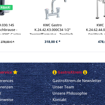
ERBAR!
9.030.145
KWC Gastro
KWC 
schbrause -
K.24.42.K3.000C34 1/2"
K.24.62.44.
u KWC Gastro
Zweigriffarmatur - Zweiloch -
Spültisch
usearmaturen
leicht erhöhter Auslauf -
langem Hebel
318,00 € *
478,
278,00 € *
gerad
- Zw
ervice
GastroXtrem
erences
GastroXtrem.de Newsletter
erenzen
Unser Team
z
Unsere Philosophie
Hinweise
Kontakt