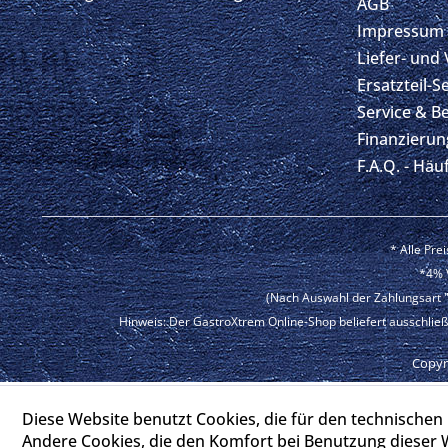
AGB
Impressum
Liefer- und
Ersatzteil-S
Service & B
Finanzierun
F.A.Q. - Häu
* Alle Pre
*4% V
(Nach Auswahl der Zahlungsart "
Hinweis: Der GastroXtrem Online-Shop beliefert ausschließ
Copyri
Top
Diese Website benutzt Cookies, die für den technischen 
Andere Cookies, die den Komfort bei Benutzung dieser 