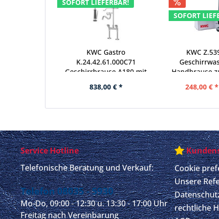
SOFORT LIEFERBAR!
SOFORT LIEF
KWC Gastro
KWC Z.53
K.24.42.61.000C71
Geschirrwa
Geschirrbrause A180 mit
Handbrause z
Schwenkauslauf Doppelrohr
Geschirrbra
838,00 € *
248,00 € *
- Zweigriffmischer
Service Hotline
Kundens
Telefonische Beratung und Verkauf:
Cookie pref
Unsere Ref
Telefon 08035 - 5930
Datenschut
Mo-Do, 09:00 - 12:30 u. 13:30 - 17:00 Uhr
rechtliche 
Freitag nach Vereinbarung