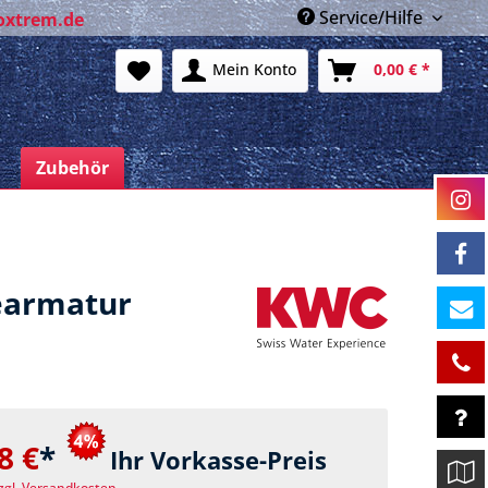
Service/Hilfe
oxtrem.de
Mein Konto
0,00 € *
n
Zubehör
iearmatur
8 €
*
Ihr Vorkasse-Preis
zgl. Versandkosten