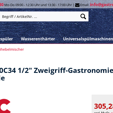
30
info@gastr
Mo-Do 09:00 - 12:30 Uhr und 13:30 - 17:00 Uhr |
Email:
spüler
Wasserenthärter
Universalspülmaschine
ihebelmischer
00C34 1/2" Zweigriff-Gastronom
de
305,2
zzgl. MwSt.
z