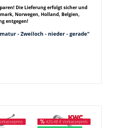
sparen
! Die Lieferung
erfolgt sicher und
emark, Norwegen, Holland, Belgien,
ng entgegen!
atur - Zweiloch - nieder - gerade"
orkassepreis
420,48 € Vorkassepreis
785,28 € 