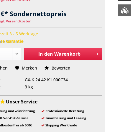
 €* Sondernettopreis
zgl. Versandkosten
rzeit 3 - 5 Werktage
te Garantie
In den
Warenkorb
chen
Merken
Bewerten
:
GX-K.24.42.K1.000C34
:
3 kg
Unser Service
ung und -einrichtung
Professionelle Beratung
 & Vor-Ort-Service
Finanzierung und Leasing
dkostenfrei ab 500€
Shipping Worldwide