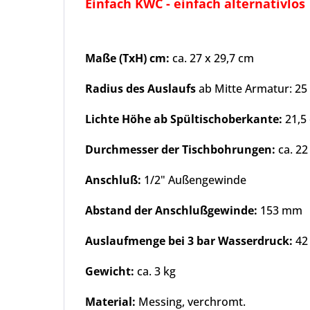
Einfach KWC - einfach alternativlos
Maße (TxH) cm:
ca. 27 x 29,7 cm
Radius des Auslaufs
ab Mitte Armatur: 25
Lichte Höhe ab Spültischoberkante:
21,5
Durchmesser der Tischbohrungen:
ca. 2
Anschluß:
1/2" Außengewinde
Abstand der Anschlußgewinde:
153 mm
Auslaufmenge bei 3 bar Wasserdruck:
42 
Gewicht:
ca. 3 kg
Material:
Messing, verchromt.