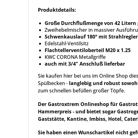
Produktdetails:
Große Durchflußmenge von 42 Litern p
Zweihebelmischer in massiver Ausfüh
Schwenkauslauf 180° mit Strahlregle
Edelstahl-Ventilsitz
Flachtellerventiloberteil M20 x 1.25
KWC CORONA Metallgriffe
auch mit 3/4" Anschluß lieferbar
Sie kaufen hier bei uns im Online Shop di
Spülbecken -
langlebig und robust sowohl
zum schnellen befüllen großer Töpfe.
Der Gastroxtrem Onlineshop für Gastro
Hammerpreis
- und bietet sogar Gastrog
Gaststätte, Kantine, Imbiss, Hotel, Cate
Sie haben einen Wunschartikel nicht gefu