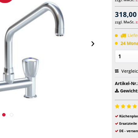
318,00
zzgl. MwSt.
z
Liefe
24 Mona
Verglei
Artikel-Nr.
Gewicht
Küchenplan
Ersatzteile
DE - versan