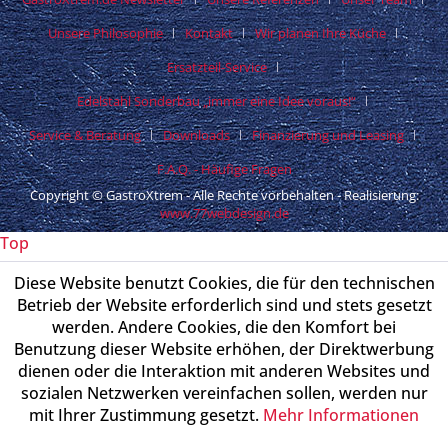
Unsere Philosophie
Kontakt
Wir planen Ihre Küche
Ersatzteil-Service
Edelstahl Sonderbau „immer eine Idee voraus!“
Service & Beratung
Downloads
Finanzierung und Leasing
F.A.Q. - Häufige Fragen
Copyright © GastroXtrem - Alle Rechte vorbehalten - Realisierung:
www.77webdesign.de
Top
Diese Website benutzt Cookies, die für den technischen
Betrieb der Website erforderlich sind und stets gesetzt
werden. Andere Cookies, die den Komfort bei
Benutzung dieser Website erhöhen, der Direktwerbung
dienen oder die Interaktion mit anderen Websites und
sozialen Netzwerken vereinfachen sollen, werden nur
mit Ihrer Zustimmung gesetzt.
Mehr Informationen