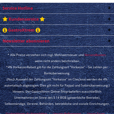
Service Hotline
Kundenservice
GastroXtrem
Newsletter abonnieren
* Alle Preise verstehen sich zzgl. Mehrwertsteuer und
Versandkosten
,
wenn nicht anders beschrieben
*4% Vorkasse-Rabatt gilt für die Zahlungsart "Vorkasse" - Sie zahlen per
Banküberweisung.
(Nach Auswahl der Zahlungsart "Vorkasse" im Checkout werden die 4%
automatisch abgezogen. Dies gilt nicht für Paypal und Sofortüberweisung.)
Hinweis: Der GastroXtrem Online-Shop beliefert ausschließlich
Unternehmen im Sinne des § 14 BGB (gewerbliche Betriebe),
Selbstständige, Vereine, Behörden, betriebliche und soziale Einrichtungen.
GastroXtrem.de Newsletter
Unsere Referenzen
Unser Team