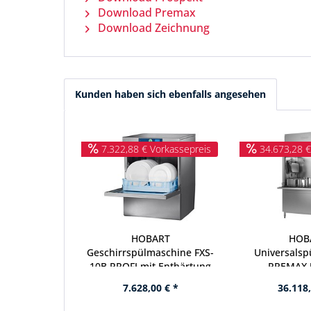
Download Premax
Download Zeichnung
Kunden haben sich ebenfalls angesehen
7.322,88 € Vorkassepreis
34.673,28 €
HOBART
HOB
Geschirrspülmaschine FXS-
Universals
10B PROFI mit Enthärtung
PREMAX 
Nachfolger von FXS-10A
7.628,00 € *
36.118,