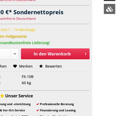
00 €* Sondernettopreis
rachtfrei in Deutschland
rzeit 7 - 14 Werktage
e Vollgarantie
rsandkostenfreie Lieferung!
In den
Warenkorb
chen
Merken
Bewerten
:
FX-10B
:
60 kg
Unser Service
ung und -einrichtung
Professionelle Beratung
 & Vor-Ort-Service
Finanzierung und Leasing