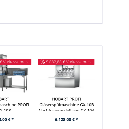
€ Vorkassepreis
5.882,88 € Vorkassepreis
BART
HOBART PROFI
maschine PROFI
Gläserspülmaschine GX-10B
X-10B
Nachfolgemodell von GX-10A
8,00 € *
6.128,00 € *