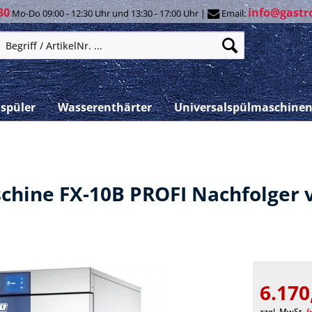
30
info@gastr
Mo-Do 09:00 - 12:30 Uhr und 13:30 - 17:00 Uhr |
Email:
spüler
Wasserenthärter
Universalspülmaschine
hine FX-10B PROFI Nachfolger v
6.170
zzgl. MwSt.
f