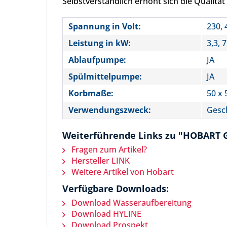
Selbstverständlich erhöht sich die Quali
Spannung in Volt:
230, 
Leistung in kW:
3,3, 7
Ablaufpumpe:
JA
Spülmittelpumpe:
JA
Korbmaße:
50 x 
Verwendungszweck:
Gesch
Weiterführende Links zu "HOBART G
Fragen zum Artikel?
Hersteller LINK
Weitere Artikel von Hobart
Verfügbare Downloads:
Download Wasseraufbereitung
Download HYLINE
Download Prospekt