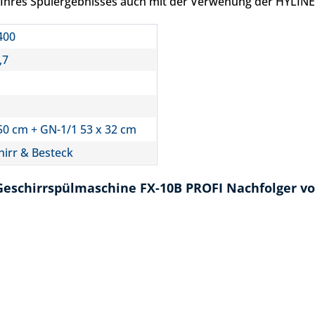
tät Ihres Spülergebnisses auch mit der Verwenung der HYLI
400
,7
50 cm + GN-1/1 53 x 32 cm
irr & Besteck
eschirrspülmaschine FX-10B PROFI Nachfolger vo