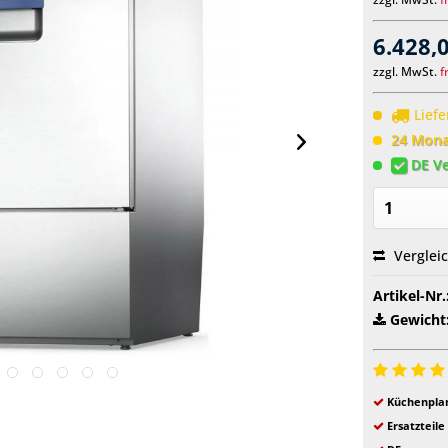
6.428,
zzgl. MwSt.
f
Liefe
24 Monat
DE Ve
Verglei
Artikel-Nr.
Gewicht
Küchenplan
Ersatzteile