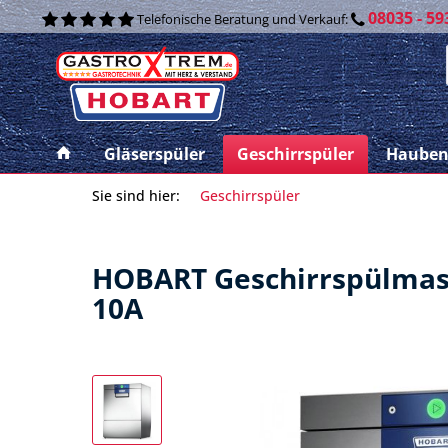
08035 - 59
Telefonische Beratung und Verkauf:
Gläserspüler
Geschirrspüler
Hauben
Sie sind hier:
Geschirrspüler
HOBART Geschirrspülmasc
10A