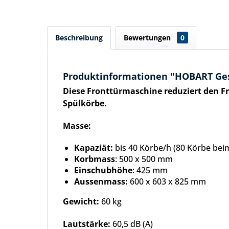
Beschreibung
Bewertungen
0
Produktinformationen "HOBART Ges
Diese Fronttürmaschine r
eduziert den F
Spülkörbe.
Masse:
Kapaziät:
bis 40 Körbe/h (80 Körbe be
Korbmass
: 500 x 500 mm
Einschubhöhe
: 425 mm
Aussenmass:
600 x 603 x 825 mm
Gewicht:
60 kg
Lautstärke:
60,5 dB (A)