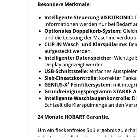
Besondere Merkmale:
Intelligente Steuerung VISIOTRONIC:
D
Informationen werden nur bei Bedarf ang
Optionales Doppelkorb-System:
Gleich
und die Leistung der Maschine verdoppe
CLIP-IN Wasch- und Klarspülarme:
Bei
aufgesteckt werden.
Intelligenter Datenspeicher:
Wichtige 
Display angezeigt werden.
USB-Schnittstelle:
einfaches Ausspiele
Sieb-Einsatzkontrolle:
korrekter Tanka
GENIUS-X² Feinfiltersystem:
mit integr
Grundreinigungsprogramm STÄRKE-
Intelligente Waschlaugenkontrolle:
Di
Echtzeit die Klarspülmenge an den Vers
24 Monate HOBART Garantie.
Um ein fleckenfreies Spülergebnis zu erh