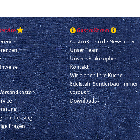
ervice
GastroXtrem
erences
GastroXtrem.de Newsletter
erenzen
Unser Team
z
Unsere Philosophie
Hinweise
Kontakt
Wir planen Ihre Küche
Edelstahl Sonderbau „immer 
 Versandkosten
voraus!“
ervice
Downloads
eratung
g und Leasing
fige Fragen