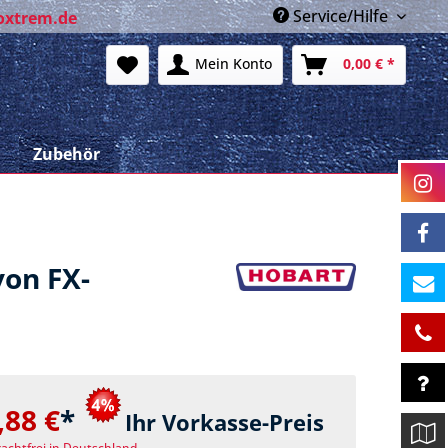
Service/Hilfe
oxtrem.de
Mein Konto
0,00 € *
n
Zubehör
on FX-
,88 €
*
Ihr Vorkasse-Preis
rachtfrei in Deutschland