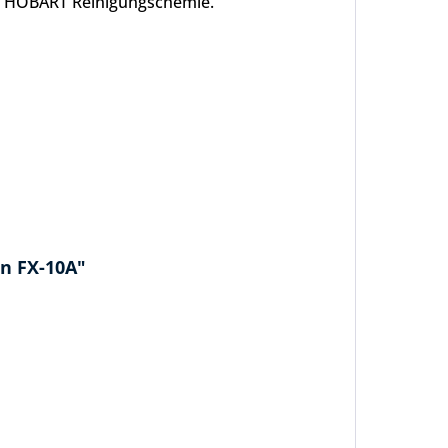
NE HOBART Reinigungschemie.
n FX-10A"