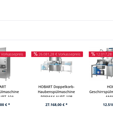
 Vorkassepreis
26.081,28 € Vorkassepreis
12.017,28 
ART
HOBART Doppelkorb-
HO
pülmaschine
Haubenspülmaschine
Geschirrspül
UPT-10A
PREMAX AUPT-10B
AMX
00 € *
27.168,00 € *
12.51