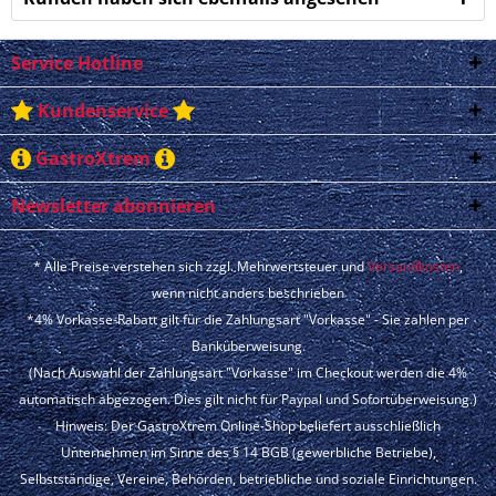
Service Hotline
Kundenservice
GastroXtrem
Newsletter abonnieren
* Alle Preise verstehen sich zzgl. Mehrwertsteuer und
Versandkosten
,
wenn nicht anders beschrieben
*4% Vorkasse-Rabatt gilt für die Zahlungsart "Vorkasse" - Sie zahlen per
Banküberweisung.
(Nach Auswahl der Zahlungsart "Vorkasse" im Checkout werden die 4%
automatisch abgezogen. Dies gilt nicht für Paypal und Sofortüberweisung.)
Hinweis: Der GastroXtrem Online-Shop beliefert ausschließlich
Unternehmen im Sinne des § 14 BGB (gewerbliche Betriebe),
Selbstständige, Vereine, Behörden, betriebliche und soziale Einrichtungen.