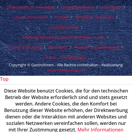
GastroXtrem.de Newsletter
Unsere Referenzen
Unser Team
Unsere Philosophie
Kontakt
Wir planen Ihre Küche
Ersatzteil-Service
Edelstahl Sonderbau „immer eine Idee voraus!“
Service & Beratung
Downloads
Finanzierung und Leasing
F.A.Q. - Häufige Fragen
Copyright © GastroXtrem - Alle Rechte vorbehalten - Realisierung:
www.77webdesign.de
Top
Diese Website benutzt Cookies, die für den technischen
Betrieb der Website erforderlich sind und stets gesetzt
werden. Andere Cookies, die den Komfort bei
Benutzung dieser Website erhöhen, der Direktwerbung
dienen oder die Interaktion mit anderen Websites und
sozialen Netzwerken vereinfachen sollen, werden nur
mit Ihrer Zustimmung gesetzt.
Mehr Informationen