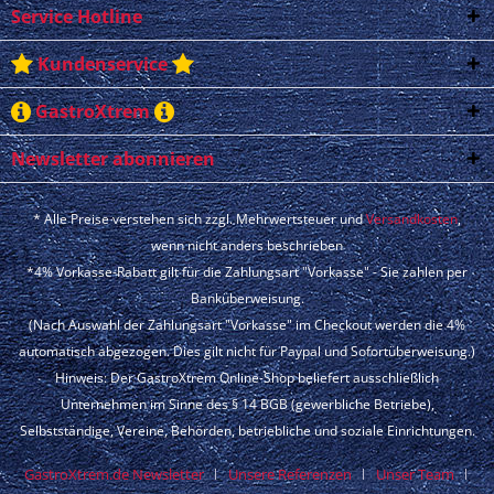
Service Hotline
Kundenservice
GastroXtrem
Newsletter abonnieren
* Alle Preise verstehen sich zzgl. Mehrwertsteuer und
Versandkosten
,
wenn nicht anders beschrieben
*4% Vorkasse-Rabatt gilt für die Zahlungsart "Vorkasse" - Sie zahlen per
Banküberweisung.
(Nach Auswahl der Zahlungsart "Vorkasse" im Checkout werden die 4%
automatisch abgezogen. Dies gilt nicht für Paypal und Sofortüberweisung.)
Hinweis: Der GastroXtrem Online-Shop beliefert ausschließlich
Unternehmen im Sinne des § 14 BGB (gewerbliche Betriebe),
Selbstständige, Vereine, Behörden, betriebliche und soziale Einrichtungen.
GastroXtrem.de Newsletter
Unsere Referenzen
Unser Team