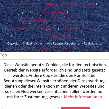
Unsere Philosophie
Kontakt
Wir planen Ihre Küche
Ersatzteil-Service
Edelstahl Sonderbau „immer eine Idee voraus!“
Service & Beratung
Downloads
Finanzierung und Leasing
F.A.Q. - Häufige Fragen
Copyright © GastroXtrem - Alle Rechte vorbehalten - Realisierung:
www.77webdesign.de
Top
Diese Website benutzt Cookies, die für den technischen
Betrieb der Website erforderlich sind und stets gesetzt
werden. Andere Cookies, die den Komfort bei
Benutzung dieser Website erhöhen, der Direktwerbung
dienen oder die Interaktion mit anderen Websites und
sozialen Netzwerken vereinfachen sollen, werden nur
mit Ihrer Zustimmung gesetzt.
Mehr Informationen